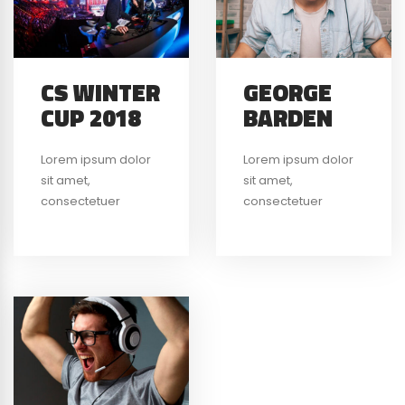
CS WINTER
GEORGE
CUP 2018
BARDEN
Lorem ipsum dolor
Lorem ipsum dolor
sit amet,
sit amet,
consectetuer
consectetuer
adipiscing elit, sed
adipiscing elit, sed
diam nonummy nibh
diam nibh euismod
euismod tincidunt ut
tincidunt ut laoreet
laoreet dolore
dolore magna
magna aliquam
aliquam erat
erat volutpat. Ut wisi
volutpat ut wisi.
enim minim veniam,
quis nostrud exerci
tation.