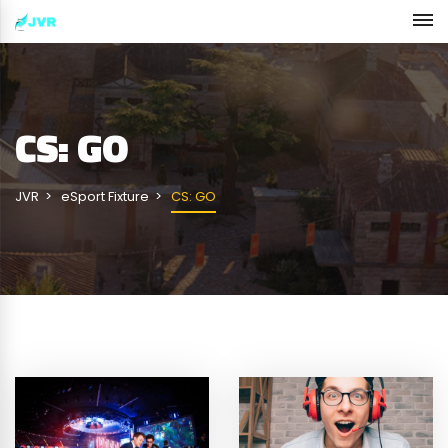
CS: GO
JVR
eSport Fixture
CS: GO